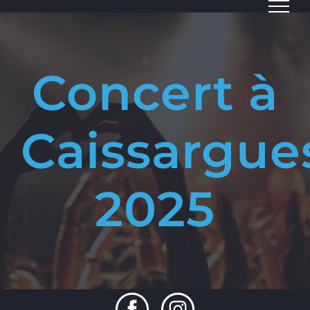
Passer
au
contenu
Concert à
Caissargue
2025