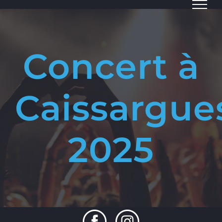
Passer
au
contenu
Concert à
Caissargue
2025