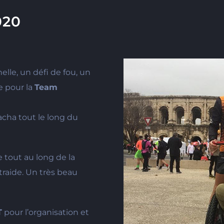
020
!
le, un défi de fou, un
e pour la
Team
Sacha tout le long du
 tout au long de la
traide. Un très beau
T
pour l’organisation et