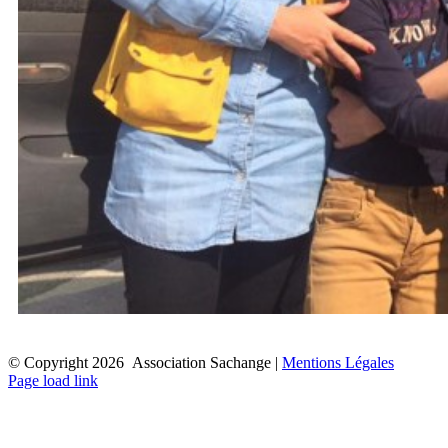
© Copyright
2026 Association Sachange |
Mentions Légales
Facebook
Instagram
Fermer
Page load link
l’espace
de
la