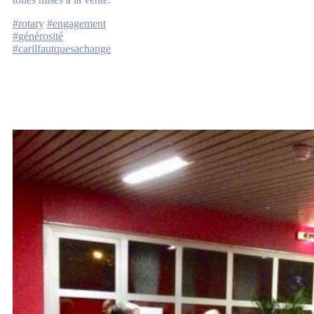
#
rotary
#
engagement
#
générosité
#
carilfautquesachange