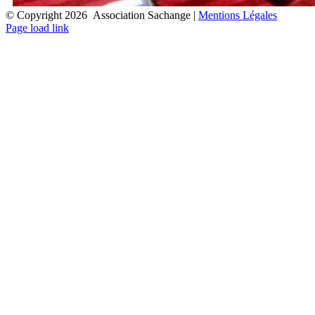
© Copyright
2026 Association Sachange |
Mentions Légales
Facebook
Instagram
Fermer
Page load link
l’espace
de
la
barre
coulissante